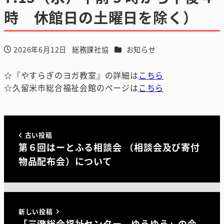
時 休館日の土曜日を除く）
カテゴリー
2026年6月12日
総務課社協
お知らせ
投稿日
著
者
☆『やすらぎのヨガ教室』の詳細は
こちら
☆久留米市総合福祉会館のページは
こちら
古い投稿
第６回はーとふる相談会 （相談会及び寄付
物品配布会）について
新しい投稿
「三潴総合福祉センター ゆうゆう」の令