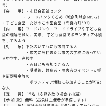
号）
【会 場】・市総合福祉センター
・フードバンクくるめ（城島町城島689-2）
・子ども食堂 たけのこの里食堂（高良内町592）
【内 容】フードバンク・フードドライブや子ども食
堂の理解を深め、実際、 子ども食堂でボランティア体験
をしてみよう
【対 象】下記のいずれにも該当する人
・市内に居住または市内の学校に通ってい
る中学生、高校生
・両日とも参加できる人
・受講後、難病者・障害者のイベント支援
や街頭募金等の
ボランティア活動に参加することが可能
な人
【定 員】 15名（応募多数の場合は抽選）
【参 加 費】 無料（昼食は主催者が準備します）
【主 催】 市社会福祉協議会 ボランティアセンター