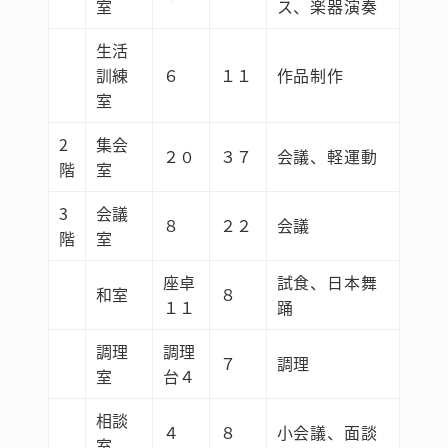
室
ス、楽器演奏
生活
訓練
６
１１
作品制作
室
2
集会
２０
３７
会議、軽運動
階
室
3
会議
８
２２
会議
階
室
座卓
試食、日本舞
和室
８
１１
踊
調理
調理
７
調理
室
台４
相談
４
８
小会議、面談
室