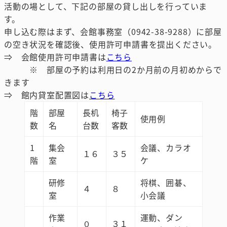
活動の場として、下記の部屋の貸し出しを行っていま
す。
申し込む際はまず、会館事務室（0942-38-9288）に部屋
の空き状況を確認後、使用許可申請書を提出ください。
⇒ 会館使用許可申請書は
こちら
※ 部屋の予約は利用日の2か月前の月初めからで
きます
⇒ 館内貸室配置図は
こちら
階
部屋
長机
椅子
使用例
数
名
台数
客数
1
集会
会議、カラオ
１６
３５
階
室
ケ
研修
将棋、囲碁、
４
８
室
小会議
作業
運動、ダン
０
３１