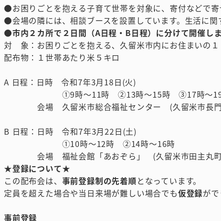
●お困りごとを抱える子育て世帯を対象に、寄付などで寄
●会場の隣には、相談ブースを設置しています。生活に関
●
市内２カ所で２日間（A日程・B日程）に分けて開催し
対 象：お困りごとを抱える、久留米市内にお住まいの１
配布物：１世帯あたり米５キロ
A 日程：日時 令和7年3月18日(火)
①9時～11時 ②13時～15時 ③17時～1
会場 久留米市総合福祉センター (久留米市長門石1-
B 日程：日時 令和7年3月22日(土)
①10時～12時 ②14時～16時
会場 福祉会館「あおぞら」 (久留米市田主丸町田主
★登録について★
この配布会は、
事前登録制の先着順
となっています。
定員を超えた場合や当日来場が難しい場合でも
仮登録
がで
事前登録