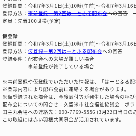
登録期間：令和7年3月1日(土)10時(午前)～令和7年3月16日
登録方法：
事前登録ー第2回はーとふる配布会
への回答
→
定員：先着100世帯(予定)
仮登録
登録期間：令和7年3月1日(土)10時(午前)～令和7年3月16日
登録方法：
仮登録ー第2回はーとふる配布会
への回答
登録要件：配布会への来場が難しい場合
事前登録が終了している場合
※事前登録や仮登録でいただいた情報は、「はーとふる配
※登録内容により配布会前に連絡する場合があります。
※仮登録された場合は、今後寄付等が発生した場合の呼び
配布会についての問合せ：久留米市社会福祉協議会 ボランティア
田主丸会場への連絡先：090-7769-5556 (3月22日当日の
この取組には赤い羽根共同募金が活用されています。